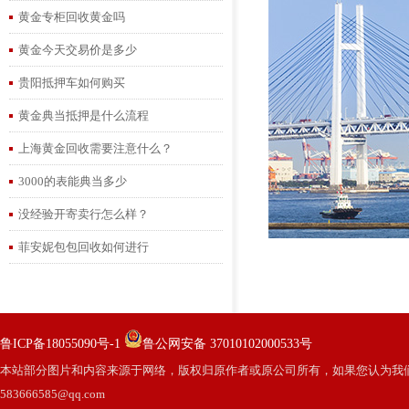
黄金专柜回收黄金吗
黄金今天交易价是多少
贵阳抵押车如何购买
黄金典当抵押是什么流程
上海黄金回收需要注意什么？
3000的表能典当多少
没经验开寄卖行怎么样？
菲安妮包包回收如何进行
鲁ICP备18055090号-1
鲁公网安备 37010102000533号
本站部分图片和内容来源于网络，版权归原作者或原公司所有，如果您认为我
583666585@qq.com