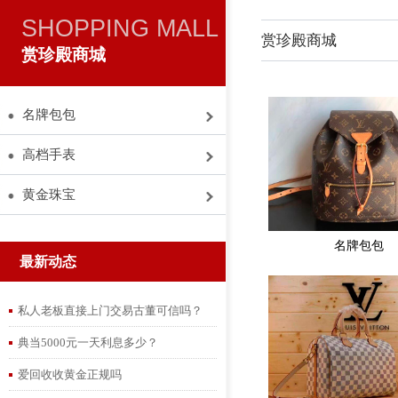
SHOPPING MALL
赏珍殿商城
赏珍殿商城
名牌包包
高档手表
黄金珠宝
名牌包包
最新动态
私人老板直接上门交易古董可信吗？
典当5000元一天利息多少？
爱回收收黄金正规吗