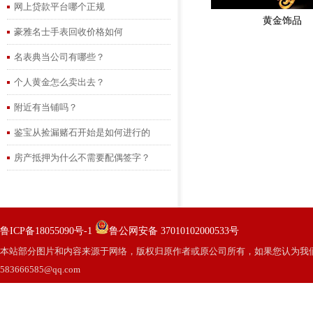
网上贷款平台哪个正规
黄金饰品
豪雅名士手表回收价格如何
名表典当公司有哪些？
个人黄金怎么卖出去？
附近有当铺吗？
鉴宝从捡漏赌石开始是如何进行的
房产抵押为什么不需要配偶签字？
鲁ICP备18055090号-1
鲁公网安备 37010102000533号
本站部分图片和内容来源于网络，版权归原作者或原公司所有，如果您认为我
583666585@qq.com